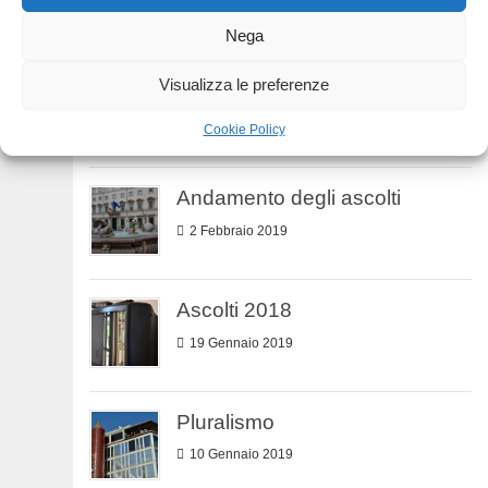
24 Febbraio 2019
Nega
Festival di Sanremo
Visualizza le preferenze
12 Febbraio 2019
Cookie Policy
Andamento degli ascolti
2 Febbraio 2019
Ascolti 2018
19 Gennaio 2019
Pluralismo
10 Gennaio 2019