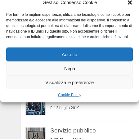
Gestisci Consenso Cookie
Gli ascolti della TV
9 Ottobre 2019
Per fornire le migliori esperienze, utilizziamo tecnologie come i cookie per
memorizzare e/o accedere alle informazioni del dispositivo. Il consenso a
queste tecnologie ci permetterà di elaborare dati come il comportamento di
navigazione o ID unici su questo sito. Non acconsentire o ritirare il
Numeri dell’economia
consenso può influire negativamente su alcune caratteristiche e funzioni.
7 Settembre 2019
Accetta
Numeri della TV
Nega
3 Agosto 2019
Visualizza le preferenze
Cookie Policy
Ascolti Tv
12 Luglio 2019
Servizio pubblico