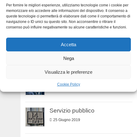
Per fornire le migliori esperienze, utilizziamo tecnologie come i cookie per
memorizzare e/o accedere alle informazioni del dispositivo. Il consenso a
Numeri dell’economia
queste tecnologie ci permetterà di elaborare dati come il comportamento di
navigazione o ID unici su questo sito. Non acconsentire o ritirare il
7 Settembre 2019
consenso può influire negativamente su alcune caratteristiche e funzioni.
Accetta
Numeri della TV
3 Agosto 2019
Nega
Visualizza le preferenze
Ascolti Tv
Cookie Policy
12 Luglio 2019
Servizio pubblico
25 Giugno 2019