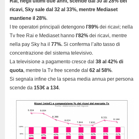
Rai, negli ultimi due anni, scende dal 30 al 28% dei
ricavi, Sky sale dal 32 al 33%, mentre Mediaset
mantiene il 28%
.
I tre operatori principali detengono
l’89%
dei ricavi; nella
Tv free Rai e Mediaset hanno
l’82%
dei ricavi, mentre
nella pay Sky ha il
77%.
Si conferma l’alto tasso di
concentrazione del sistema televisivo.
La televisione a pagamento cresce dal
38 al 42% di
quota
, mentre la Tv free scende dal
62 al 58%
.
Si segnala infine che la spesa media annua per persona
scende da
153€ a 134
.