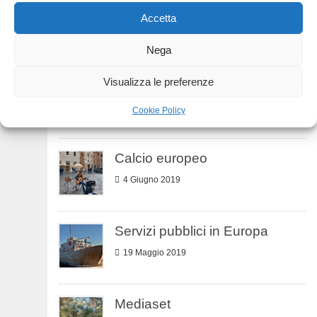
Ascolti Tv
Accetta
12 Luglio 2019
Nega
Visualizza le preferenze
Servizio pubblico
25 Giugno 2019
Cookie Policy
Calcio europeo
4 Giugno 2019
Servizi pubblici in Europa
19 Maggio 2019
Mediaset