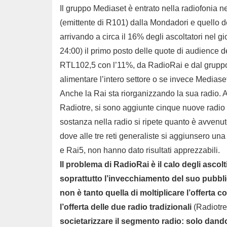
Il gruppo Mediaset è entrato nella radiofonia 
(emittente di R101) dalla Mondadori e quello 
arrivando a circa il 16% degli ascoltatori nel 
24:00) il primo posto delle quote di audience de
RTL102,5 con l’11%, da RadioRai e dal gruppo
alimentare l’intero settore o se invece Mediaset 
Anche la Rai sta riorganizzando la sua radio. A
Radiotre, si sono aggiunte cinque nuove radio di
sostanza nella radio si ripete quanto è avvenuto
dove alle tre reti generaliste si aggiunsero una
e Rai5, non hanno dato risultati apprezzabili.
Il problema di RadioRai è il calo degli ascol
soprattutto l’invecchiamento del suo pubbl
non è tanto quella di moltiplicare l’offerta c
l’offerta delle due radio tradizionali
(Radiotre 
societarizzare il segmento radio: solo dand