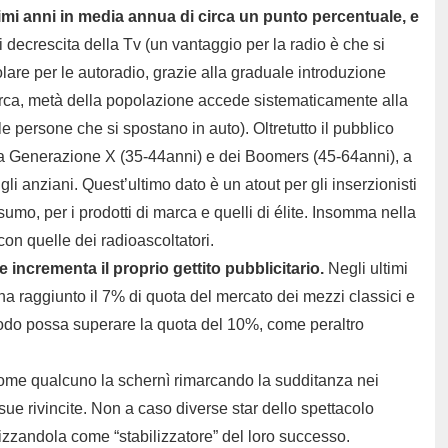
ltimi anni in media annua di circa un punto percentuale, e
i decrescita della Tv (un vantaggio per la radio è che si
colare per le autoradio, grazie alla graduale introduzione
cerca, metà della popolazione accede sistematicamente alla
 le persone che si spostano in auto). Oltretutto il pubblico
tta Generazione X (35-44anni) e dei Boomers (45-64anni), a
i anziani. Quest’ultimo dato è un atout per gli inserzionisti
onsumo, per i prodotti di marca e quelli di élite. Insomma nella
con quelle dei radioascoltatori.
 incrementa il proprio gettito pubblicitario.
Negli ultimi
ha raggiunto il 7% di quota del mercato dei mezzi classici e
odo possa superare la quota del 10%, come peraltro
come qualcuno la schernì rimarcando la sudditanza nei
 sue rivincite. Non a caso diverse star dello spettacolo
lizzandola come “stabilizzatore” del loro successo.