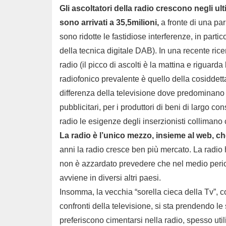
Gli ascoltatori della radio crescono negli u
sono arrivati a 35,5milioni,
a fronte di una par
sono ridotte le fastidiose interferenze, in parti
della tecnica digitale DAB). In una recente ri
radio (il picco di ascolti è la mattina e riguarda
radiofonico prevalente è quello della cosidde
differenza della televisione dove predominano gl
pubblicitari, per i produttori di beni di largo c
radio le esigenze degli inserzionisti collimano 
La radio è l’unico mezzo, insieme al web, che
anni la radio cresce ben più mercato. La radio 
non è azzardato prevedere che nel medio peri
avviene in diversi altri paesi.
Insomma, la vecchia “sorella cieca della Tv”, 
confronti della televisione, si sta prendendo le
preferiscono cimentarsi nella radio, spesso uti