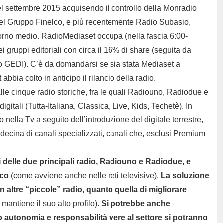
nel settembre 2015 acquisendo il controllo della Monradio
del Gruppo Finelco, e più recentemente Radio Subasio,
giorno medio. RadioMediaset occupa (nella fascia 6:00-
i gruppi editoriali con circa il 16% di share (seguita da
 GEDI). C’è da domandarsi se sia stata Mediaset a
abbia colto in anticipo il rilancio della radio.
lle cinque radio storiche, fra le quali Radiouno, Radiodue e
gitali (Tutta-Italiana, Classica, Live, Kids, Techetè). In
 nella Tv a seguito dell’introduzione del digitale terrestre,
 decina di canali specializzati, canali che, esclusi Premium
ti delle due principali radio, Radiouno e Radiodue, e
ico
(come avviene anche nelle reti televisive).
La soluzione
on altre “piccole” radio, quanto quella di migliorare
mantiene il suo alto profilo).
Si potrebbe anche
o autonomia e responsabilità vere al settore si potranno