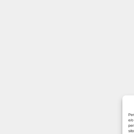
Per
e/o
per
sit