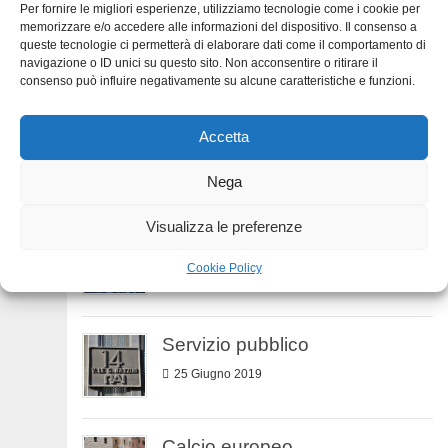
Per fornire le migliori esperienze, utilizziamo tecnologie come i cookie per
memorizzare e/o accedere alle informazioni del dispositivo. Il consenso a
Numeri dell’economia
queste tecnologie ci permetterà di elaborare dati come il comportamento di
navigazione o ID unici su questo sito. Non acconsentire o ritirare il
7 Settembre 2019
consenso può influire negativamente su alcune caratteristiche e funzioni.
Numeri della TV
Accetta
3 Agosto 2019
Nega
Visualizza le preferenze
Ascolti Tv
Cookie Policy
12 Luglio 2019
Servizio pubblico
25 Giugno 2019
Calcio europeo